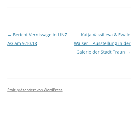
Beitrags-
←
Bericht Vernissage in LINZ
Katja Vassilieva & Ewald
Navigation
AG am 9.10.18
Walser – Ausstellung in der
Galerie der Stadt Traun
→
Stolz präsentiert von WordPress